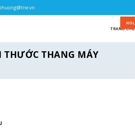
phuong@tne.vn
HOL
TRANG CHỦ
CH THƯỚC THANG MÁY
U