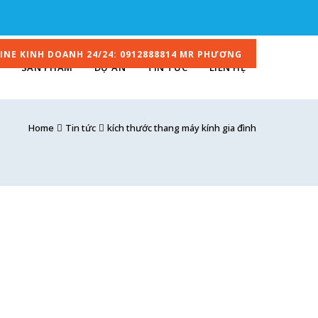
INE KINH DOANH 24/24: 0912888814 MR PHƯƠNG
SẢN PHẨM
DỰ ÁN
TIN TỨC
LIÊN HỆ
Home
Tin tức
kích thước thang máy kính gia đình