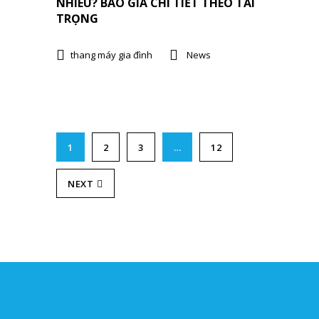
NHIÊU? BÁO GIÁ CHI TIẾT THEO TẢI
TRỌNG
thang máy gia đình
News
1
2
3
…
12
NEXT