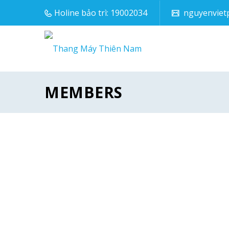
Holine bảo trì: 19002034
nguyenviet
MEMBERS