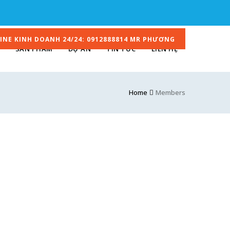
INE KINH DOANH 24/24: 0912888814 MR PHƯƠNG
SẢN PHẨM
DỰ ÁN
TIN TỨC
LIÊN HỆ
Home
Members